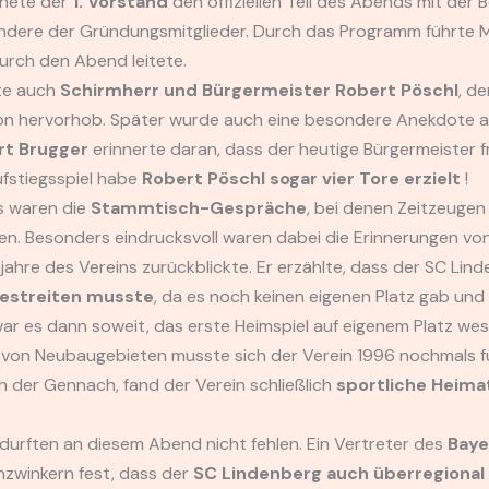
fnete der
1. Vorstand
den offiziellen Teil des Abends mit de
ondere der Gründungsmitglieder. Durch das Programm führte
urch den Abend leitete.
te auch
Schirmherr und Bürgermeister Robert Pöschl
, d
ion hervorhob. Später wurde auch eine besondere Anekdote a
rt Brugger
erinnerte daran, dass der heutige Bürgermeister fr
ufstiegsspiel habe
Robert Pöschl sogar vier Tore erzielt
!
s waren die
Stammtisch-Gespräche
, bei denen Zeitzeugen
en. Besonders eindrucksvoll waren dabei die Erinnerungen vo
sjahre des Vereins zurückblickte. Er erzählte, dass der SC Lin
bestreiten musste
, da es noch keinen eigenen Platz gab un
r es dann soweit, das erste Heimspiel auf eigenem Platz we
 von Neubaugebieten musste sich der Verein 1996 nochmals fü
ch der Gennach, fand der Verein schließlich
sportliche Heima
urften an diesem Abend nicht fehlen. Ein Vertreter des
Baye
nzwinkern fest, dass der
SC Lindenberg auch überregional