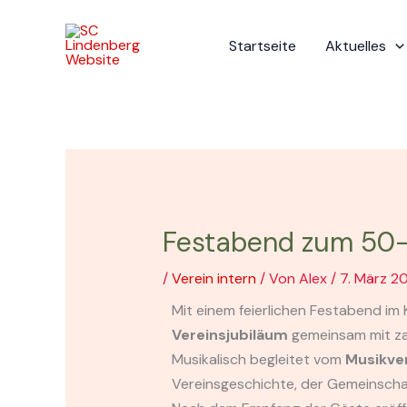
Zum
Inhalt
Startseite
Aktuelles
springen
Festabend zum 50-
/
Verein intern
/ Von
Alex
/
7. März 2
Mit einem feierlichen Festabend im
Vereinsjubiläum
gemeinsam mit zah
Musikalisch begleitet vom
Musikve
Vereinsgeschichte, der Gemeinscha