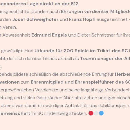
 besonderen Lage direkt an der B12
.
einsgeschichte standen auch
Ehrungen verdienter Mitglied
rden
Josef Schweighofer
und
Franz Höpfl
ausgezeichnet –
 Verein.
n Abwesenheit
Edmund Engels
und Dieter Schmittner für Ihr
 gewürdigt: Eine
Urkunde für 200 Spiele im Trikot des SC
hl
, der sich darüber hinaus aktuell als
Teammanager der Al
.
nds bildete schließlich die abschließende Ehrung für
Herbe
vationen
zum
Ehrenmitglied und Ehrenspielführer des S
ergewöhnlichen Verdienste und seine langjährige Verbundenhe
leitung und vielen Gesprächen über alte Zeiten und gemeinsa
abend war damit ein würdiger Auftakt für das Jubiläumsjahr un
Gemeinschaft
im SC Lindenberg stecken.