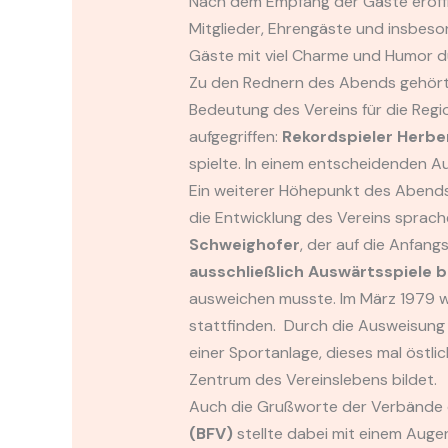
Nach dem Empfang der Gäste eröf
Mitglieder, Ehrengäste und insbes
Gäste mit viel Charme und Humor d
Zu den Rednern des Abends gehör
Bedeutung des Vereins für die Reg
aufgegriffen:
Rekordspieler Herbe
spielte. In einem entscheidenden A
Ein weiterer Höhepunkt des Abend
die Entwicklung des Vereins sprach
Schweighofer
, der auf die Anfang
ausschließlich Auswärtsspiele 
ausweichen musste. Im März 1979 wa
stattfinden. Durch die Ausweisung
einer Sportanlage, dieses mal östli
Zentrum des Vereinslebens bildet.
Auch die Grußworte der Verbände d
(BFV)
stellte dabei mit einem Auge