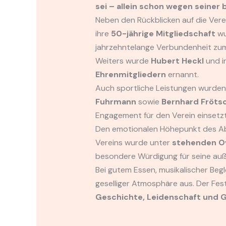
sei – allein schon wegen seiner
Neben den Rückblicken auf die Ver
ihre
50-jährige Mitgliedschaft
wu
jahrzehntelange Verbundenheit zum
Weiters wurde
Hubert Heckl
und i
Ehrenmitgliedern
ernannt.
Auch sportliche Leistungen wurden
Fuhrmann
sowie
Bernhard Frötsc
Engagement für den Verein einsetzt
Den emotionalen Höhepunkt des Abe
Vereins wurde unter
stehenden O
besondere Würdigung für seine auß
Bei gutem Essen, musikalischer Beg
geselliger Atmosphäre aus. Der Fest
Geschichte, Leidenschaft und 