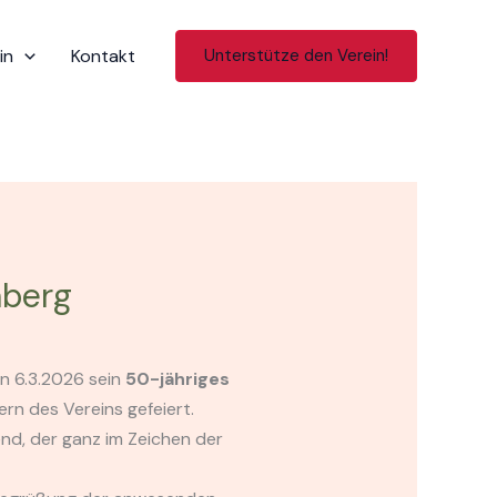
in
Kontakt
Unterstütze den Verein!
nberg
n 6.3.2026 sein
50-jähriges
rn des Vereins gefeiert.
nd, der ganz im Zeichen der