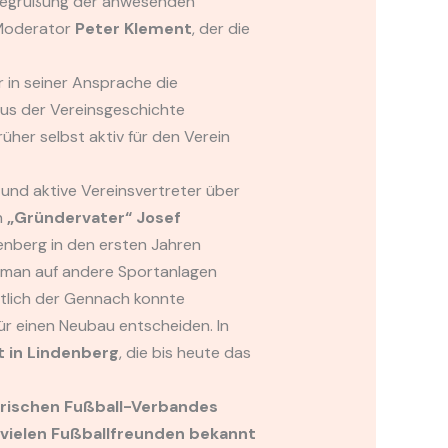
r Begrüßung der anwesenden
 Moderator
Peter Klement
, der die
er in seiner Ansprache die
us der Vereinsgeschichte
üher selbst aktiv für den Verein
 und aktive Vereinsvertreter über
n
„Gründervater“ Josef
denberg in den ersten Jahren
d man auf andere Sportanlagen
stlich der Gennach konnte
r einen Neubau entscheiden. In
t in Lindenberg
, die bis heute das
rischen Fußball-Verbandes
 vielen Fußballfreunden bekannt