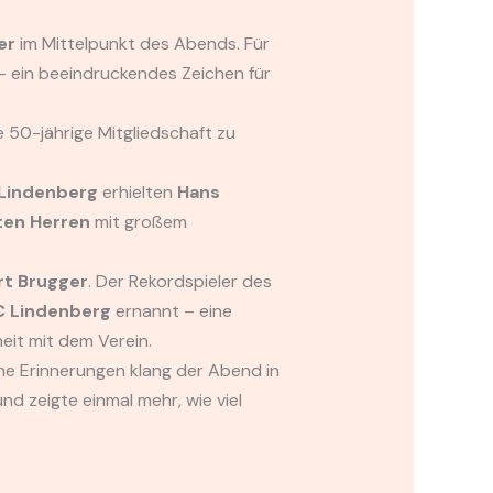
er
im Mittelpunkt des Abends. Für
 ein beeindruckendes Zeichen für
e 50-jährige Mitgliedschaft z
u
 Lindenberg
erhielten
Hans
ten Herren
mit großem
rt Brugger
. Der Rekordspieler des
C Lindenberg
ernannt – eine
it mit dem Verein.
me Erinnerungen klang der Abend in
d zeigte einmal mehr, wie viel