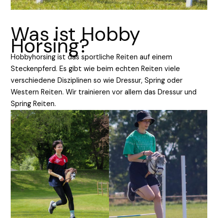
Was ist Hobby
Horsing?
Hobbyhorsing ist das
sport
liche
Reiten auf einem
Steckenpferd. Es gibt wie beim echten Reiten viele
verschiedene Disziplinen so wie Dressur, Spring oder
Western Reiten. Wir trainieren vor allem das Dressur und
Spring Reiten.