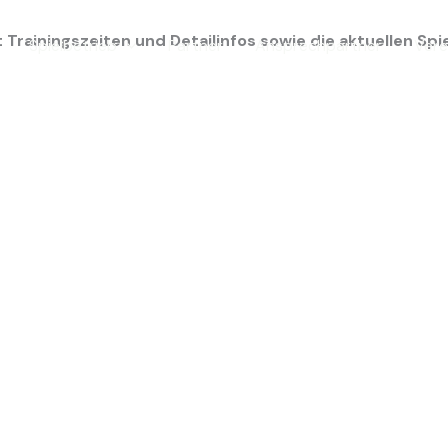
t Trainingszeiten und Detailinfos sowie die aktuellen S
Spielbetrieb
Partner
Ansprechpartner
Vere