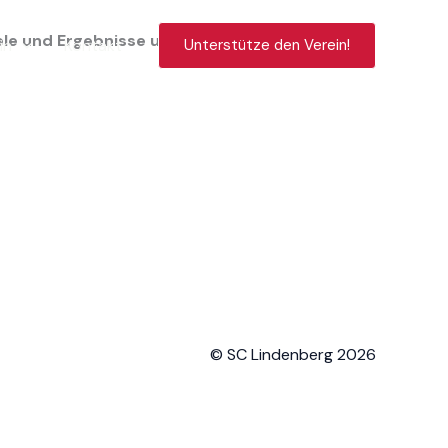
piele und Ergebnisse unserer Mannschaften!
in
Kontakt
Unterstütze den Verein!
© SC Lindenberg 2026