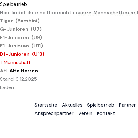
Zum
Spielbetrieb
Inhalt
Hier findet ihr eine Übersicht unserer Mannschaften mi
Startseite
Aktuelles
springen
Tiger (Bambini)
G-Junioren (U7)
F1-Junioren (U9)
E1-Junioren (U11)
D1-Junioren (U13)
1. Mannschaft
AH
-Alte Herren
Stand: 9.12.2025
Laden…
Startseite
Aktuelles
Spielbetrieb
Partner
Ansprechpartner
Verein
Kontakt