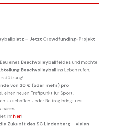
eyballplatz – Jetzt Crowdfunding-Projekt
 Bau eines
Beachvolleyballfeldes
und möchte
bteilung Beachvolleyball
ins Leben rufen.
erstützung!
nde von 30 € (oder mehr) pro
ei, einen neuen Treffpunkt für Sport,
n zu schaffen. Jeder Beitrag bringt uns
k näher.
det ihr
hier
!
ie Zukunft des SC Lindenberg – vielen