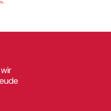
r...
 wir
reude