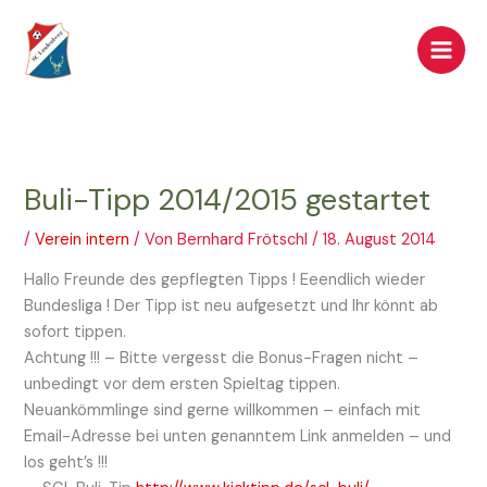
Zum
Inhalt
springen
Buli-Tipp 2014/2015 gestartet
/
Verein intern
/ Von
Bernhard Frötschl
/
18. August 2014
Hallo Freunde des gepflegten Tipps ! Eeendlich wieder
Bundesliga ! Der Tipp ist neu aufgesetzt und Ihr könnt ab
sofort tippen.
Achtung !!! – Bitte vergesst die Bonus-Fragen nicht –
unbedingt vor dem ersten Spieltag tippen.
Neuankömmlinge sind gerne willkommen – einfach mit
Email-Adresse bei unten genanntem Link anmelden – und
los geht’s !!!