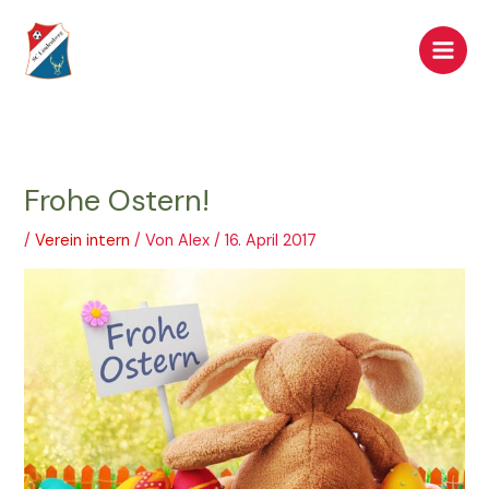
Zum
Inhalt
springen
Frohe Ostern!
/
Verein intern
/ Von
Alex
/
16. April 2017